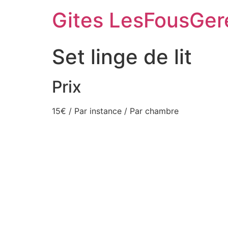
Aller
Gites LesFousGer
au
contenu
Set linge de lit
Prix
15
€
/ Par instance / Par chambre