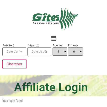
Arrivée
*
Départ
*
Adultes
Enfants
Affiliate Login
[uap-login-form]