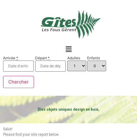
Arrivée
*
Départ
*
Adultes
Enfants
[Des objets uniques design en bois,
Salut!
Please find your site report below.