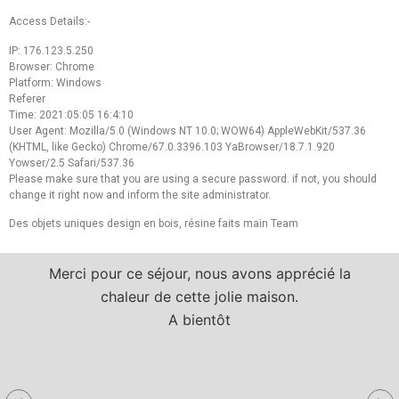
Access Details:-
IP: 176.123.5.250
Browser: Chrome
Platform: Windows
Referer
Time: 2021:05:05 16:4:10
User Agent: Mozilla/5.0 (Windows NT 10.0; WOW64) AppleWebKit/537.36
(KHTML, like Gecko) Chrome/67.0.3396.103 YaBrowser/18.7.1.920
Yowser/2.5 Safari/537.36
Please make sure that you are using a secure password. if not, you should
change it right now and inform the site administrator.
Des objets uniques design en bois, résine faits main Team
Merci pour ce séjour, nous avons apprécié la
chaleur de cette jolie maison.
A bientôt
a