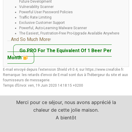
Future Development
Vulnerability Scanner
Powerful User Password Policies
Traffic Rate Limiting
Exclusive Customer Support
Powerful, Auto-Learning Malware Scanner
The Easiest, Frustration-Free Pro-Upgrade Available Anywhere
And So Much More
…
!
Go PRO For The Equivalent Of 1 Beer Per
Month
E-mail envoyé depuis l’extension Shield v9.0.4, sur https://www.creafolie.fr.
Remarque: les retards d’envoi de E-mail sont dus à l’hébergeur du site et aux
fournisseurs de messagerie.
Temps d’Envoi: ven, 19 Juin 2020 14:18:15 +0200
Merci pour ce séjour, nous avons apprécié la
chaleur de cette jolie maison.
A bientôt
a