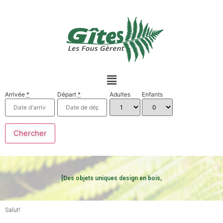
Arrivée
*
Départ
*
Adultes
Enfants
[Des objets uniques design en bois,
Salut!