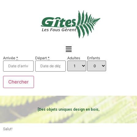
Arrivée
*
Départ
*
Adultes
Enfants
[Des objets uniques design en bois,
Salut!