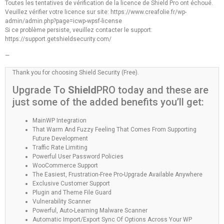
Toutes les tentatives de vérification de la licence de Shield Pro ont échoué.
Veuillez vérifier votre licence sur site: https://www.creafolie.fr/wp-
admin/admin.php?page=icwp-wpsf-license
Si ce problème persiste, veuillez contacter le support:
https://support.getshieldsecurity.com/
—
Thank you for choosing Shield Security (Free).
Upgrade To
Shield
PRO today and these are
just some of the added benefits you’ll get:
MainWP Integration
That Warm And Fuzzy Feeling That Comes From Supporting
Future Development
Traffic Rate Limiting
Powerful User Password Policies
WooCommerce Support
The Easiest, Frustration-Free Pro-Upgrade Available Anywhere
Exclusive Customer Support
Plugin and Theme File Guard
Vulnerability Scanner
Powerful, Auto-Learning Malware Scanner
Automatic Import/Export Sync Of Options Across Your WP