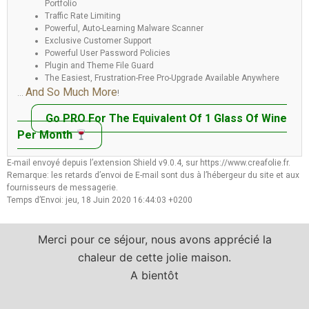
Portfolio
Traffic Rate Limiting
Powerful, Auto-Learning Malware Scanner
Exclusive Customer Support
Powerful User Password Policies
Plugin and Theme File Guard
The Easiest, Frustration-Free Pro-Upgrade Available Anywhere
And So Much More
…
!
Go PRO For The Equivalent Of 1 Glass Of Wine
Per Month
E-mail envoyé depuis l’extension Shield v9.0.4, sur https://www.creafolie.fr.
Remarque: les retards d’envoi de E-mail sont dus à l’hébergeur du site et aux
fournisseurs de messagerie.
Temps d’Envoi: jeu, 18 Juin 2020 16:44:03 +0200
Merci pour ce séjour, nous avons apprécié la
chaleur de cette jolie maison.
A bientôt
a