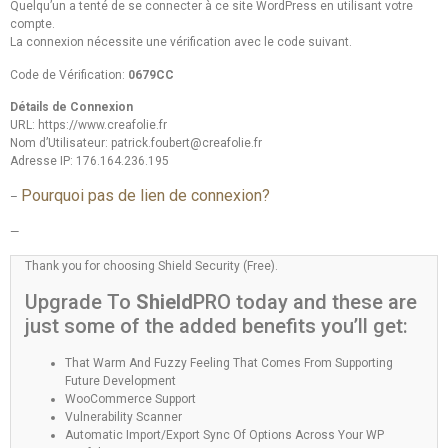
Quelqu’un a tenté de se connecter à ce site WordPress en utilisant votre
compte.
La connexion nécessite une vérification avec le code suivant.
Code de Vérification:
0679CC
Détails de Connexion
URL: https://www.creafolie.fr
Nom d’Utilisateur:
patrick.foubert@creafolie.fr
Adresse IP: 176.164.236.195
Pourquoi pas de lien de connexion?
–
—
Thank you for choosing Shield Security (Free).
Upgrade To
Shield
PRO today and these are
just some of the added benefits you’ll get:
That Warm And Fuzzy Feeling That Comes From Supporting
Future Development
WooCommerce Support
Vulnerability Scanner
Automatic Import/Export Sync Of Options Across Your WP