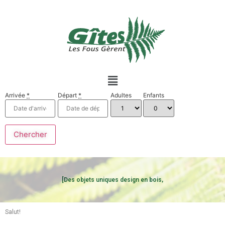
Arrivée
*
Départ
*
Adultes
Enfants
[Des objets uniques design en bois,
Salut!