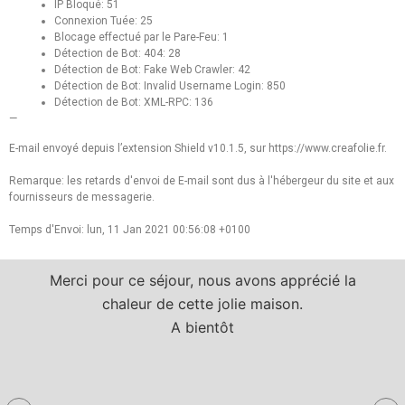
IP Bloqué: 51
Connexion Tuée: 25
Blocage effectué par le Pare-Feu: 1
Détection de Bot: 404: 28
Détection de Bot: Fake Web Crawler: 42
Détection de Bot: Invalid Username Login: 850
Détection de Bot: XML-RPC: 136
—
E-mail envoyé depuis l’extension Shield v10.1.5, sur https://www.creafolie.fr.
Remarque: les retards d'envoi de E-mail sont dus à l'hébergeur du site et aux
fournisseurs de messagerie.
Temps d'Envoi: lun, 11 Jan 2021 00:56:08 +0100
Merci pour ce séjour, nous avons apprécié la
chaleur de cette jolie maison.
A bientôt
a