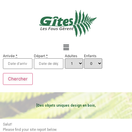
Arrivée
*
Départ
*
Adultes
Enfants
[Des objets uniques design en bois,
Salut!
Please find your site report below.