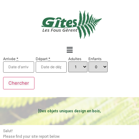
Arrivée
*
Départ
*
Adultes
Enfants
[Des objets uniques design en bois,
Salut!
Please find your site report below.