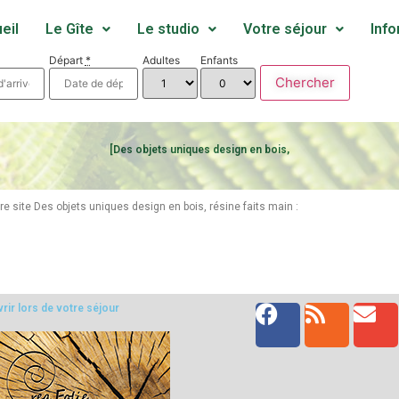
eil
Le Gîte
Le studio
Votre séjour
Info
Départ
*
Adultes
Enfants
[Des objets uniques design en bois,
e site Des objets uniques design en bois, résine faits main :
rir lors de votre séjour
cueil et
Nous avons passé un
Nous avons décidé
ble.
bon séjour.
de passer Noël entre
mante on
Nous reviendrons,
amis dans ce superbe
bien.
maison très agréable.
petit coin de paradis.