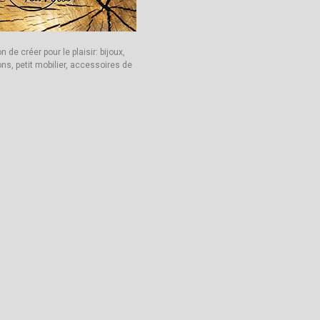
Les propriétaires
Quel plaisir mais
sont très sympa.
surtout quelle belle
Bon courage pour la
découverte!
n de créer pour le plaisir: bijoux,
suite, merci
Ce gîte est
ns, petit mobilier, accessoires de
simplement superbe
!!!
Tout est fait pour que
l’on s’y sente
merveilleusement
bien.
Patrick et Isabelle
sont formidables et
vraiment aux petits
soins.
Merci...