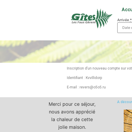
Accu
Arrivée
*
Inscription d’un nouveau compte sur votr
Identifiant : Kvvillidorp
E-mail :
revers@o5o5.ru
A découv
Très bon acceuil,
Merci pour ce séjour,
Très bon ac
aison de charme.
nous avons apprécié
disponi
Tout est fait pour
la chaleur de cette
Maison char
pprécier le séjour.
jolie maison.
s’y sent 