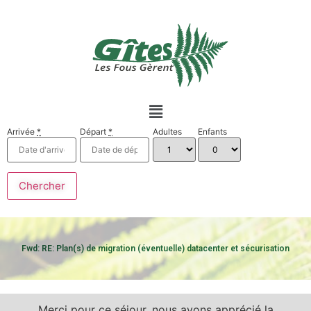
Arrivée
*
Départ
*
Adultes
Enfants
Fwd: RE: Plan(s) de migration (éventuelle) datacenter et sécurisation
Merci pour ce séjour, nous avons apprécié la