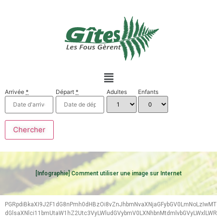
Arrivée
*
Départ
*
Adultes
Enfants
[Infographie] Comment utiliser une image sur Internet
PGRpdiBkaXI9J2F1dG8nPmh0dHBzOi8vZnJhbmNvaXNjaGFybGV0LmNoLzIwM
dGlsaXNlci11bmUtaW1hZ2Utc3VyLWludGVybmV0LXNhbnMtdmlvbGVyLWxlLWR