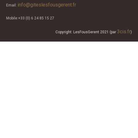
info@giteslesfousgerent.fr
Email:
Mobile:+33 (0) 6 24 85 15 27
3cis.fr
Copyright: LesFousGerent 2021 (par
)