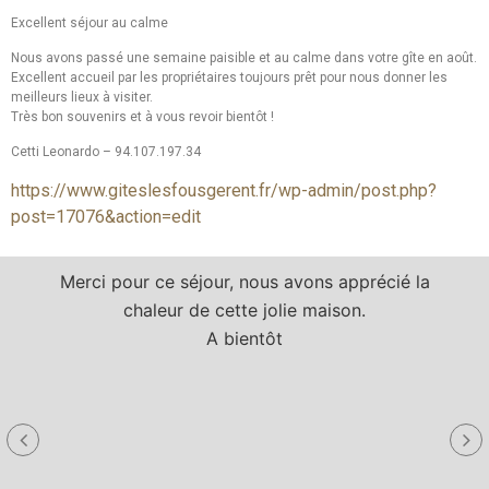
Excellent séjour au calme
Nous avons passé une semaine paisible et au calme dans votre gîte en août.
Excellent accueil par les propriétaires toujours prêt pour nous donner les
meilleurs lieux à visiter.
Très bon souvenirs et à vous revoir bientôt !
Cetti Leonardo – 94.107.197.34
https://www.giteslesfousgerent.fr/wp-admin/post.php?
post=17076&action=edit
Merci pour ce séjour, nous avons apprécié la
chaleur de cette jolie maison.
A bientôt
a