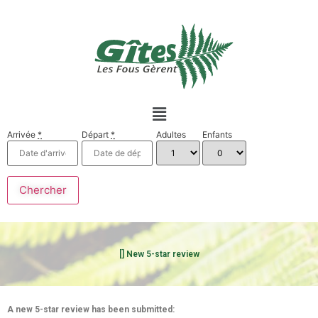
Arrivée
*
Départ
*
Adultes
Enfants
[] New 5-star review
A new 5-star review has been submitted: