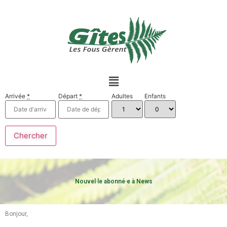
Arrivée
*
Départ
*
Adultes
Enfants
Nouvel·le abonné·e à News
Bonjour,