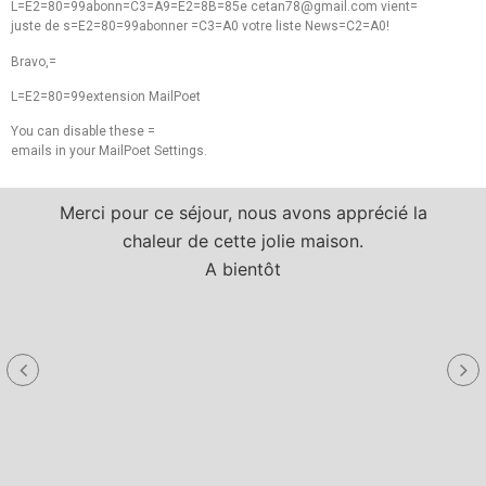
L=E2=80=99abonn=C3=A9=E2=8B=85e
cetan78@gmail.com
vient=
juste de s=E2=80=99abonner =C3=A0 votre liste News=C2=A0!
Bravo,=
L=E2=80=99extension MailPoet
You can disable these =
emails in your MailPoet Settings.
Merci pour ce séjour, nous avons apprécié la
chaleur de cette jolie maison.
A bientôt
a